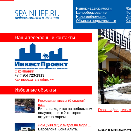
Рынок недвижимости
Жи
Ценообразование
По
Налогообложение
Ип
Объекты недвижимости
Ко
Наши телефоны и контакты
О компании
+7 (495)
723-2913
Как проехать в офис »»
Избраные объекты
Роскошная вилла (6 спален)
на...
Вилла находится на небольшом
Главная
/
недвижим
полуострове, с 2-х сторон
окружено морем...
Дом (588 м2) с видом на море,...
Барселона, Зона Альта.
Недвижимост