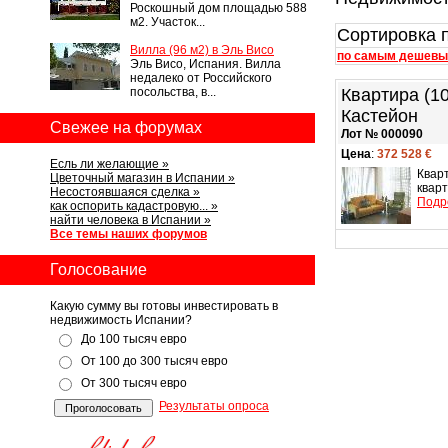
Роскошный дом площадью 588
м2. Участок...
Сортировка п
Вилла (96 м2) в Эль Висо
по самым дешев
Эль Висо, Испания. Вилла
недалеко от Российского
посольства, в...
Квартира (1
Кастейон
Свежее на форумах
Лот № 000090
Цена
:
372 528 €
Есль ли желающие »
Квар
Цветочный магазин в Испании »
кварт
Несостоявшаяся сделка »
Подр
как оспорить кадастровую... »
найти человека в Испании »
Все темы наших форумов
Голосование
Какую сумму вы готовы инвестировать в
недвижимость Испании?
До 100 тысяч евро
От 100 до 300 тысяч евро
От 300 тысяч евро
Результаты опроса