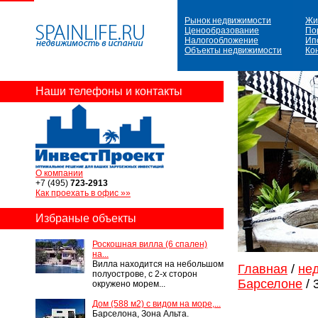
Рынок недвижимости
Жи
Ценообразование
По
Налогообложение
Ип
Объекты недвижимости
Ко
Наши телефоны и контакты
О компании
+7 (495)
723-2913
Как проехать в офис »»
Избраные объекты
Роскошная вилла (6 спален)
на...
Вилла находится на небольшом
Главная
/
не
полуострове, с 2-х сторон
Барселоне
/ 
окружено морем...
Дом (588 м2) с видом на море,...
Барселона, Зона Альта.