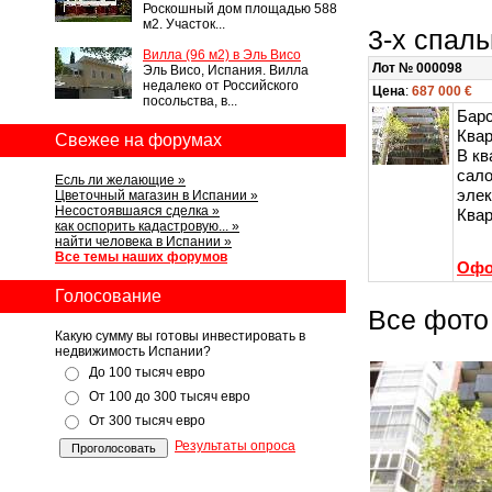
Роскошный дом площадью 588
м2. Участок...
3-х спал
Вилла (96 м2) в Эль Висо
Лот № 000098
Эль Висо, Испания. Вилла
недалеко от Российского
Цена
:
687 000 €
посольства, в...
Барс
Квар
Свежее на форумах
В кв
сало
Есль ли желающие »
эле
Цветочный магазин в Испании »
Несостоявшаяся сделка »
Квар
как оспорить кадастровую... »
найти человека в Испании »
Все темы наших форумов
Офо
Голосование
Все фото
Какую сумму вы готовы инвестировать в
недвижимость Испании?
До 100 тысяч евро
От 100 до 300 тысяч евро
От 300 тысяч евро
Результаты опроса